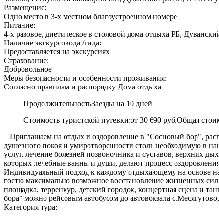
Размещение:
Одно место в 3-х местном благоустроенном номере
Питание:
4-х разовое, диетическое в столовой дома отдыха РБ, Дувански
Наличие экскурсовода /гида:
Предоставляется на экскурсиях
Страхование:
Добровольное
Меры безопасности и особенности проживания:
Согласно правилам и распорядку Дома отдыха
Продолжительность
Заезды на 10 дней
Стоимость туристской путевки:
от 30 690 руб.
Общая стои
Приглашаем на отдых и оздоровление в "Сосновый бор", распо
душевного покоя и умиротворенности столь необходимую в н
услуг, лечение болезней позвоночника и суставов, верхних ды
которых лечебные ванны и души, делают процесс оздоровлени
Индивидуальный подход к каждому отдыхающему на основе на
гостю максимально возможное восстановление жизненных сил и 
площадка, терренкур, детский городок, концертная сцена и т
бора" можно рейсовым автобусом до автовокзала с.Месягутово,
Категория тура: