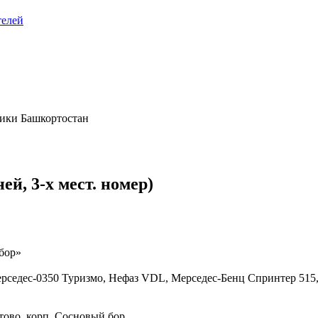
телей
ики Башкортостан
й, 3-х мест. номер)
бор»
рседес-0350 Туризмо, Нефаз VDL, Мерседес-Бенц Спринтер 515
тово, корп. Сосновый бор.