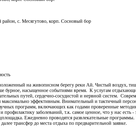
й район, с. Месягутово, корп. Сосновый бор
мость
ложенный на живописном берегу реки Ай. Чистый воздух, тишин
аше бурное, насыщенное событиями время. К услугам отдыхающ
хательных путей, сердечно-сосудистой и нервной систем. Совре
я максимально эффективным. Внимательный и тактичный персон
учных программ, включающих как годами проверенные методик
профилактику заболеваний, т.к. самое ценное, что у нас есть -
анцплощадка. Ежедневно проводятся развлекательные программы.
 далее трансфер до места отдыха по предварительной заявке.