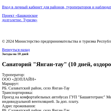
Вход в личный кабинет
для районов, туроператоров и наблюда
Проект «Башкирское
долголетие. Туризм»
©
2024
Министерство предпринимательства и туризма Республ
Вернуться назад
Заезды на 10 дней
Санаторий "Янган-тау" (10 дней, оздор
Туроператор:
ООО «ДОПЛАЙН»
Маршрут:
РБ. Салаватский район, село Янган-Тау
Транспортировка:
Проезд на комфортабельных автобусах ГУП "Башавтотранс" Ме
индивидуальной вентиляцией. За доп. плату.
Адрес проживания:
РБ. Салаватский район, село Янган-Тау