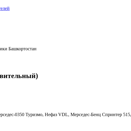
телей
ики Башкортостан
овительный)
рседес-0350 Туризмо, Нефаз VDL, Мерседес-Бенц Спринтер 515